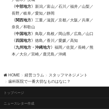
〈中部地方〉
新潟／富山／石川／福井／山梨／
長野／岐阜／愛知／静岡
〈関西地方〉
三重／滋賀／京都／大阪／兵庫／
奈良／和歌山
〈中国地方〉
鳥取／島根／岡山県／広島／山口
〈四国地方〉
徳島／香川／愛媛／高知
〈九州地方・沖縄地方〉
福岡／佐賀／長崎／熊
本／大分／宮崎／鹿児島／沖縄
HOME
経営コラム
スタッフマネジメント
歯科医院で一番大切なものはなに？
トップページ
ニュースレター作成