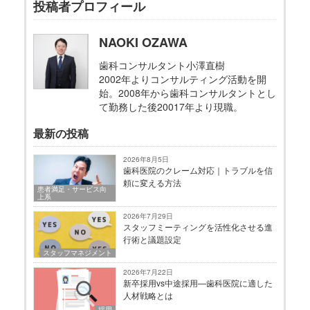
投稿者プロフィール
NAOKI OZAWA
歯科コンサルタント小澤直樹
2002年よりコンサルティング活動を開
始。2008年から歯科コンサルタントとし
て勤務した後20017年より現職。
最新の投稿
2026年8月5日
歯科医院のクレーム対応｜トラブルを信
頼に変える方法
患者満足・サービス向
上系
2026年7月29日
スタッフミーティングを活性化させる進
行術と議題設定
スタッフマネジメント
2026年7月22日
新卒採用vs中途採用—歯科医院に適した
人材戦略とは
採用