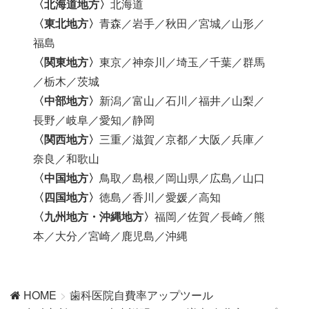
〈北海道地方〉
北海道
〈東北地方〉
青森／岩手／秋田／宮城／山形／
福島
〈関東地方〉
東京／神奈川／埼玉／千葉／群馬
／栃木／茨城
〈中部地方〉
新潟／富山／石川／福井／山梨／
長野／岐阜／愛知／静岡
〈関西地方〉
三重／滋賀／京都／大阪／兵庫／
奈良／和歌山
〈中国地方〉
鳥取／島根／岡山県／広島／山口
〈四国地方〉
徳島／香川／愛媛／高知
〈九州地方・沖縄地方〉
福岡／佐賀／長崎／熊
本／大分／宮崎／鹿児島／沖縄
HOME
歯科医院自費率アップツール