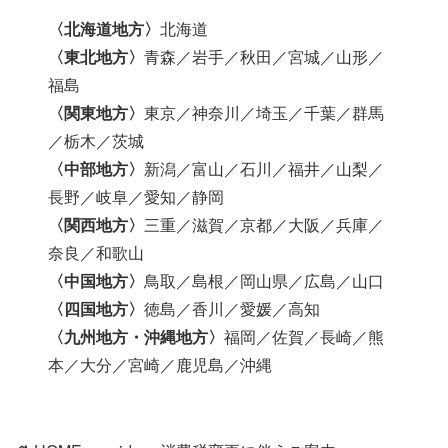
〈北海道地方〉
北海道
〈東北地方〉
青森／岩手／秋田／宮城／山形／
福島
〈関東地方〉
東京／神奈川／埼玉／千葉／群馬
／栃木／茨城
〈中部地方〉
新潟／富山／石川／福井／山梨／
長野／岐阜／愛知／静岡
〈関西地方〉
三重／滋賀／京都／大阪／兵庫／
奈良／和歌山
〈中国地方〉
鳥取／島根／岡山県／広島／山口
〈四国地方〉
徳島／香川／愛媛／高知
〈九州地方・沖縄地方〉
福岡／佐賀／長崎／熊
本／大分／宮崎／鹿児島／沖縄