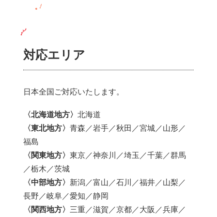
対応エリア
日本全国ご対応いたします。
〈北海道地方〉
北海道
〈東北地方〉
青森／岩手／秋田／宮城／山形／
福島
〈関東地方〉
東京／神奈川／埼玉／千葉／群馬
／栃木／茨城
〈中部地方〉
新潟／富山／石川／福井／山梨／
長野／岐阜／愛知／静岡
〈関西地方〉
三重／滋賀／京都／大阪／兵庫／