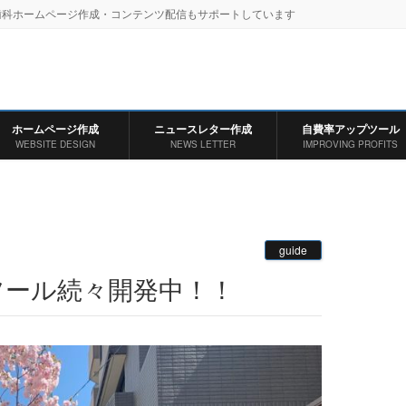
歯科ホームページ作成・コンテンツ配信もサポートしています
ホームページ作成
ニュースレター作成
自費率アップツール
WEBSITE DESIGN
NEWS LETTER
IMPROVING PROFITS
guide
ツール続々開発中！！