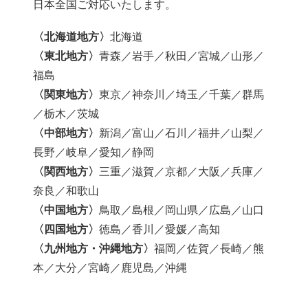
日本全国ご対応いたします。
〈北海道地方〉
北海道
〈東北地方〉
青森／岩手／秋田／宮城／山形／
福島
〈関東地方〉
東京／神奈川／埼玉／千葉／群馬
／栃木／茨城
〈中部地方〉
新潟／富山／石川／福井／山梨／
長野／岐阜／愛知／静岡
〈関西地方〉
三重／滋賀／京都／大阪／兵庫／
奈良／和歌山
〈中国地方〉
鳥取／島根／岡山県／広島／山口
〈四国地方〉
徳島／香川／愛媛／高知
〈九州地方・沖縄地方〉
福岡／佐賀／長崎／熊
本／大分／宮崎／鹿児島／沖縄